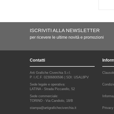
ISCRIVITI ALLA NEWSLETTER
per ricevere le ultime novità e promozioni
Contatti
Infor
Arti Grafiche Civerchia S.r.l.
Clausol
P. I./C.F. 02306800596 |
SDI: USAL8PV
Sede legale e operativa:
Condizi
LATINA - Strada Piccarello, 52
Sede commerciale:
Informaz
TORINO - Via Candiolo, 18/B
stampa@artigraficheciverchia.it
Privacy