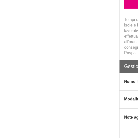
Tempi d
isole e 
lavorati
effettu
all'orar
consegn
Paypal o
Gestio
Nome l
Modalit
Note a