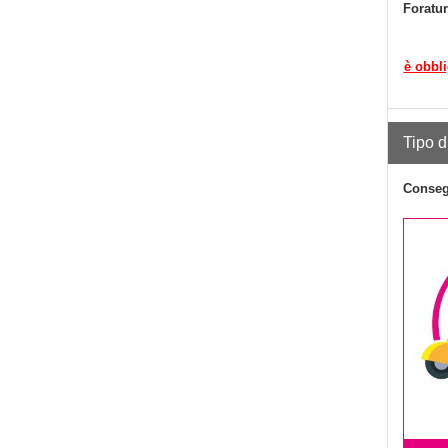
Foratu
è obbli
Tipo d
Conseg