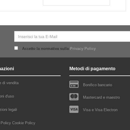
Accetto la normativa sulla
Privacy Policy
mazioni
Metodi di pagamento
e di vendita
Bonifico bancario
oni d'uso
Mastercard e maestro
ioni legali
Visa e Visa Electron
 Policy
Cookie Policy