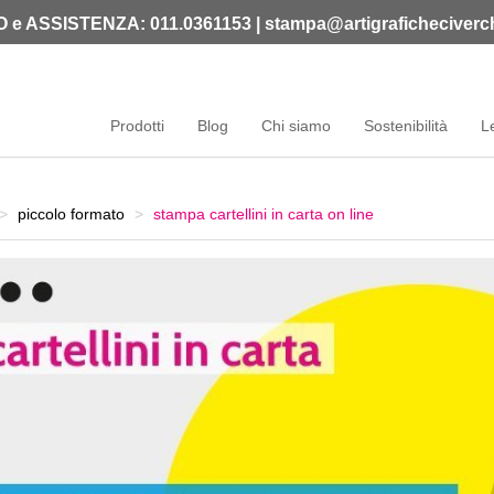
O e ASSISTENZA: 011.0361153‬
|
stampa@artigraficheciverch
Prodotti
Blog
Chi siamo
Sostenibilità
L
piccolo formato
stampa cartellini in carta on line