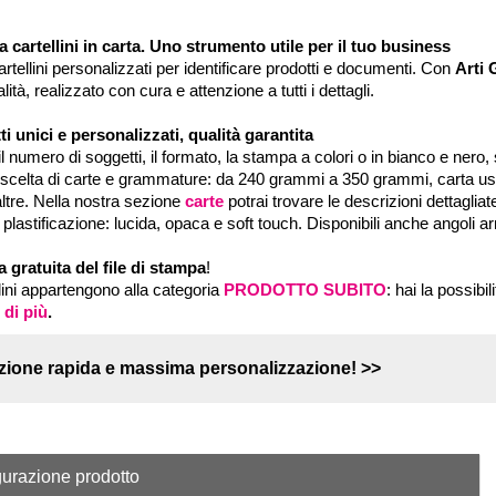
 cartellini in carta. Uno strumento utile per il tuo business
rtellini personalizzati per identificare prodotti e documenti. Con
Arti 
alità, realizzato con cura e attenzione a tutti i dettagli.
ti unici e personalizzati, qualità garantita
il numero di soggetti, il formato, la stampa a colori o in bianco e nero, 
scelta di carte e grammature: da 240 grammi a 350 grammi, carta uso
ltre. Nella nostra sezione
carte
potrai trovare le descrizioni dettagliat
di plastificazione: lucida, opaca e soft touch. Disponibili anche angoli ar
a gratuita del file di stampa
!
llini appartengono alla categoria
PRODOTTO SUBITO
: hai la possibi
 di più
.
zione rapida e massima personalizzazione!
urazione prodotto