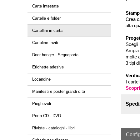
Carte intestate
Stampa
Cartelle e folder
Crea ca
alta qu
Cartellini in carta
Proget
Cartoline-Inviti
Scegli 
Ampia 
Door hanger - Segnaporta
molte a
3 tipi 
Etichette adesive
Verific
Locandine
I carte
Scopri
Manifesti e poster grandi q.tà
Pieghevoli
Spedi
Porta CD - DVD
Riviste - cataloghi - libri
Config