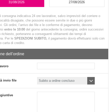
31/08/2026
27/08/2026
i consegna indicativa 24 ore lavorative, salvo imprevisti del corriere o
località disagiate, che possono essere servite in due o più giorni
vi.
Gli ordini, l’arrivo dei file e le conferme di pagamento, devono
arsi
entro le 10:00
del giorno antecedente la consegna; ordini successivi
io richiesto, porteranno a conseguenti slittamenti dei tempi di
a. Per le
SPEDIZIONI SUBITO,
il pagamento dovrà effettuarsi solo con
 carta di credito.
ne dell'ordine
avoro
à invio file
ggiuntive