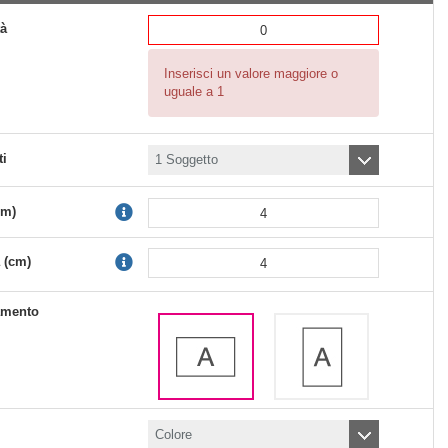
tà
Inserisci un valore maggiore o
uguale a 1
ti
cm)
 (cm)
amento