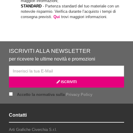
maggiori informazioni;
STANDARD
- Partenza standard del tuo materiale con un
notevole risparmio. Verifica durante l’acquisto i tempi di
consegna previsti.
Qui
trovi maggiori informazioni.
ISCRIVITI ALLA NEWSLETTER
per ricevere le ultime novità e promozioni
ISCRIVITI
Accetto la normativa sulla
Privacy Policy
Contatti
Arti Grafiche Civerchia S.r.l.