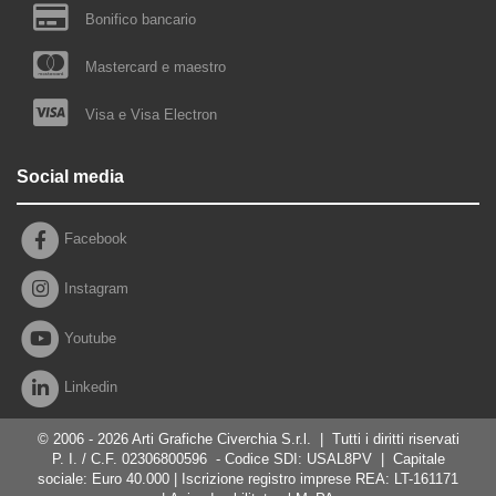
Bonifico bancario
Mastercard e maestro
Visa e Visa Electron
Social media
Facebook
Instagram
Youtube
Linkedin
© 2006 - 2026 Arti Grafiche Civerchia S.r.l. | Tutti i diritti riservati
P. I. / C.F.
02306800596 - Codice SDI: USAL8PV | Capitale
sociale: Euro 40.000 |
Iscrizione registro imprese REA: LT-161171