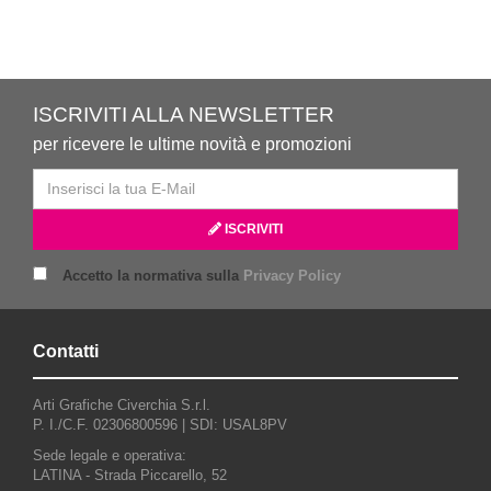
ISCRIVITI ALLA NEWSLETTER
per ricevere le ultime novità e promozioni
ISCRIVITI
Accetto la normativa sulla
Privacy Policy
Contatti
Arti Grafiche Civerchia S.r.l.
P. I./C.F. 02306800596 |
SDI: USAL8PV
Sede legale e operativa:
LATINA - Strada Piccarello, 52